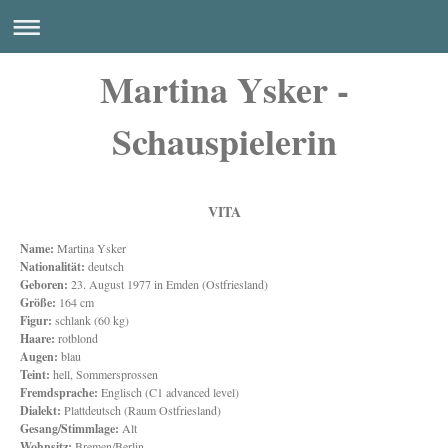
Martina Ysker -
Schauspielerin
VITA
Name:
Martina Ysker
Nationalität:
deutsch
Geboren:
23. August 1977 in Emden (Ostfriesland)
Größe:
164 cm
Figur:
schlank (60 kg)
Haare:
rotblond
Augen:
blau
Teint:
hell, Sommersprossen
Fremdsprache:
Englisch (C1 advanced level)
Dialekt:
Plattdeutsch (Raum Ostfriesland)
Gesang/Stimmlage:
Alt
Wohnsitz:
Bremen/Berlin