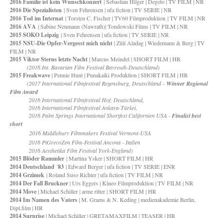
2016 Familie ist kein Wunschkonzert
| Sebastian Hilger | Degeto | TV FILM | NR
2016 Die Spezialisten
| Sven Fehrensen | ufa fiction | TV SERIE | NR
2016 Tod im Internat
| Torsten C. Fischer | TV60 Filmproduktion | TV FILM | NR
2016 AVA
| Sabine Neumann (Nawrath)| Tondowski Films | TV FILM | NR
2015 SOKO Leipzig
| Sven Fehrensen | ufa fiction | TV SERIE | NR
2015 NSU-Die Opfer-Vergesst mich nicht
| Züli Aladag | Wiedemann & Berg | TV
FILM | NR
2015 Viktor Sterns letzte Nacht
| Marcus Meindel | SHORT FILM | HR
(2016 Int. Bavarian Film Festival Bayreuth-Deutschland)
2015 Freakwave
| Pennie Hunt | Punakaiki Produktion | SHORT FILM | HR
(
2017 International Filmfestival Regensburg, Deutschland -
Winner Regional
Film Award
2016 International Filmfestival Hof, Deutschland,
2016 International Filmfestival Ankara-Türkei,
2016 Palm Springs International Shortfest Californien USA -
Finalist best
short
2016 Middlebury Filmmakers Festival Vermont-USA
2016 PiGrecoZen Film-Festival Ancona - Italien
2016 Aesthetika Film Festival York-England)
2015 Blöder Rammler
| Martina Ysker | SHORT FILM | HR
2014 Deutschland ´83
| Edward Berger | ufa fiction | TV SERIE | ENR
2014 Grzimek
| Roland Suso Richter | ufa fiction | TV FILM | NR
2014 Der Fall Bruckner
| Urs Eggers | Kineo Filmproduktion | TV FILM | NR
2014 Move
| Michael Schiller | arme ritter | SHORT FILM | HR
2014 Im Namen des Vaters
| M. Grams & N. Keding | medienakademie Berlin,
Dipl.film | HR
2014 Surprise
| Michael Schiller | GRETAMAXFILM | TEASER | HR