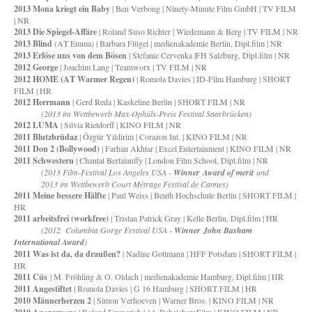
2013 Mona kriegt ein Baby
| Ben Verbong | Ninety-Minute Film GmbH | TV FILM
| NR
2013 Die Spiegel-Affäre
| Roland Suso Richter | Wiedemann & Berg | TV FILM | NR
2013 Blind
(AT Emma) | Barbara Flügel | medienakademie Berlin, Dipl.film | NR
2013 Erlöse uns von dem Bösen
| Stefanie Cervenka |FH Salzburg, Dipl.film | NR
2012 George
| Joachim Lang | Teamworx | TV FILM | NR
2012 HOME (AT Warmer Regen)
| Romola Davies | ID-Film Hamburg | SHORT
FILM | HR
2012 Herrmann
| Gerd Reda | Kaskeline Berlin | SHORT FILM | NR
(2013 im Wettbewerb Max-Ophüls-Preis Festival Saarbrücken)
2012 LUMA
| Silvia Rietdorff | KINO FILM | NR
2011 Blutzbrüdaz
| Özgür Yildirim | Corazon Int. | KINO FILM | NR
2011 Don 2 (Bollywood)
| Farhan Akhtar | Excel Entertainment | KINO FILM | NR
2011 Schwestern
| Chantal Bertalanffy | London Film School, Dipl.film | NR
(2013 Film-Festival Los Angeles USA -
Winner
Award of merit
und
2013 im Wettbewerb Court Métrage Festival de Cannes)
2011 Meine bessere Hälfte
| Paul Weiss | Beuth Hochschule Berlin | SHORT FILM |
HR
2011 arbeitsfrei (workfree)
| Tristan Patrick Gray | Kelle Berlin, Dipl.film | HR
(2012 Columbia Gorge Festival USA -
Winner
John Basham
International Award
)
2011 Was ist da, da draußen?
| Nadine Gottmann | HFF Potsdam | SHORT FILM |
HR
2011 Cüs
| M. Fröhling & O. Oldach | medienakademie Hamburg, Dipl.film | HR
2011 Angestiftet
| Romola Davies | G 16 Hamburg | SHORT FILM | HR
2010 Männerherzen 2
| Simon Verhoeven | Warner Bros. | KINO FILM | NR