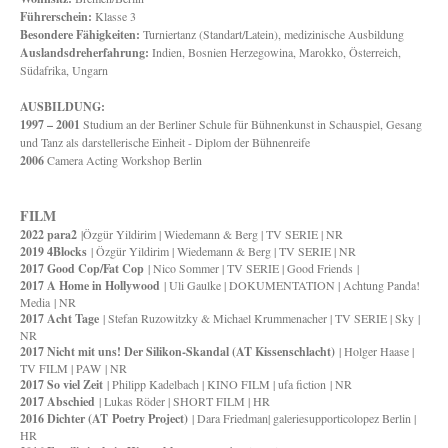
Führerschein:
Klasse 3
Besondere Fähigkeiten:
Turniertanz (Standart/Latein), medizinische Ausbildung
Auslandsdreherfahrung:
Indien, Bosnien Herzegowina, Marokko, Österreich,
Südafrika, Ungarn
AUSBILDUNG:
1997 – 2001
Studium an der Berliner Schule für Bühnenkunst in Schauspiel, Gesang
und Tanz als darstellerische Einheit - Diplom der Bühnenreife
2006
Camera Acting Workshop Berlin
FILM
2022 para2
|Özgür Yildirim | Wiedemann & Berg | TV SERIE | NR
2019 4Blocks
| Özgür Yildirim | Wiedemann & Berg | TV SERIE | NR
2017 Good Cop/Fat Cop
| Nico Sommer | TV SERIE
| Good Friends
|
2017 A Home in Hollywood
| Uli Gaulke | DOKUMENTATION
| Achtung Panda!
Media
| NR
2017 Acht Tage
| Stefan Ruzowitzky & Michael Krummenacher | TV SERIE
| Sky
|
NR
2017 Nicht mit uns! Der Silikon-Skandal (AT Kissenschlacht)
| Holger Haase |
TV FILM
| PAW
| NR
2017 So viel Zeit
| Philipp Kadelbach | KINO FILM
| ufa fiction
| NR
2017 Abschied
| Lukas Röder | SHORT FILM | HR
2016 Dichter (AT
Poetry Project)
| Dara Friedman| galeriesupporticolopez Berlin |
HR