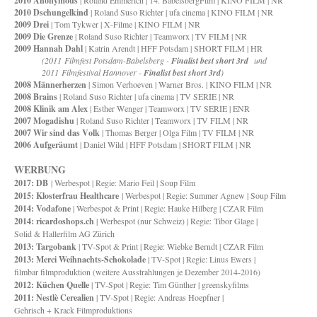
2010 Anonymous
| Roland Emmerich | 14. BabelsbergFilm | KINO FILM | NR
2010 Dschungelkind
| Roland Suso Richter | ufa cinema | KINO FILM | NR
2009 Drei
| Tom Tykwer | X-Filme | KINO FILM | NR
2009 Die Grenze
| Roland Suso Richter | Teamworx | TV FILM | NR
2009 Hannah Dahl
| Katrin Arendt | HFF Potsdam | SHORT FILM | HR
(2011 Filmfest Potsdam-Babelsberg -
Finalist best short 3rd
und
2011
Filmfestival Hannover -
Finalist best short 3rd
)
2008 Männerherzen
| Simon Verhoeven | Warner Bros. | KINO FILM | NR
2008 Brains
| Roland Suso Richter | ufa cinema | TV SERIE | NR
2008 Klinik am Alex
| Esther Wenger | Teamworx | TV SERIE | ENR
2007 Mogadishu
| Roland Suso Richter | Teamworx | TV FILM | NR
2007 Wir sind das Volk
| Thomas Berger | Olga Film | TV FILM | NR
2006 Aufgeräumt
| Daniel Wild | HFF Potsdam | SHORT FILM | NR
WERBUNG
2017: DB
| Werbespot | Regie: Mario Feil | Soup Film
2015: Klosterfrau Healthcare
| Werbespot | Regie: Summer Agnew | Soup Film
2014: Vodafone
| Werbespot & Print | Regie: Hauke Hilberg | CZAR Film
2014: ricardoshops.ch
| Werbespot (nur Schweiz) | Regie: Tibor Glage |
Solid & Hallerfilm AG Zürich
2013: Targobank
| TV-Spot & Print | Regie: Wiebke Berndt | CZAR Film
2013: Merci Weihnachts-Schokolade
| TV-Spot | Regie: Linus Ewers |
filmbar filmproduktion (weitere Ausstrahlungen je Dezember 2014-2016)
2012: Küchen Quelle
| TV-Spot | Regie: Tim Günther | greenskyfilms
2011: Nestlè Cerealien
| TV-Spot | Regie: Andreas Hoepfner |
Gehrisch + Krack Filmproduktions