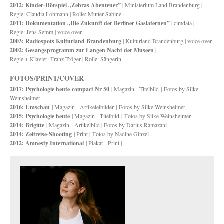
2012: Kinder-Hörspiel „Zebras Abenteuer”
| Ministerium Land Brandenburg |
Regie: Claudia Lohmann | Rolle: Mutter Sabine
2011: Dokumentation „Die Zukunft der Berliner Gaslaternen”
| cimdata |
Regie: Jens Semm | voice over
2003: Radiospots Kulturland Brandenburg
| Kulturland Brandenburg | voice over
2002: Gesangsprogramm zur Langen Nacht der Museen
|
Regie + Klavier: Franz Tröger | Rolle: Sängerin
FOTOS/PRINT/COVER
2017: Psychologie heute
compact Nr 50
| Magazin - Titelbild | Fotos by Silke
Weinsheimer
2016: Umschau
| Magazin - Artikelelbilder
| Fotos by Silke Weinsheimer
2015: Psychologie heute
| Magazin - Titelbild | Fotos by Silke Weinsheimer
2014:
Brigitte
| Magazin - Artikelbild | Fotos by Darius Ramazani
2014: Zeitreise-Shooting
| Print |
Fotos by Nadine Ginzel
2012: Amnesty International
| Plakat - Print |