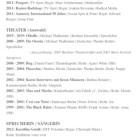
2011: Peugeot
| TV-Spot | Regie: Marc Schölermann | Markenfilm
2011: Reuter-Badshop
| TV-Spot | Regie: Joakim Reveman | Radical Media
2011: Amnesty International 50 Jahre
| Social-Spot & Print | Regie: Edward
Berger | Soup Film
THEATER (Auswahl)
2019 - 2019: Othello
| Michael Thalheimer | Berliner Ensemble | Sprechchor
2006 - 2009: Die Orestie
| Michael Thalheimer | Deutsches Theater Berlin |
Sprechchor
(Auszeichnung: 2007 Berliner Theatertreffen und 2007 Mess-Festival
Sarajewo)
2008 - 2009: Bug
| Daniel Faust | Theaterkapelle | Rolle: Agnes White (HR)
2003 - 2004: Pinocchio
| Markus Mislin | Deutsches Theater Berlin | Rolle: Puppe
Marie
2002 - 2004: Kurze Interviews mit fiesen Männern
| Bettina Brunier |
Kammerspiele Berlin | Rolle: Sängerin
2002 - 2003: Max und Moritz
| Kindertheater | ufa Fabrik | C. Zwillus | Rolle: Moritz
(HR)
2000 - 2001: Cosi van Tutte
| Staatsoper Berlin | Doris Dörrie | Rolle: Sie
1999 - 2001: The Black Rider
| Tournee-Theater BSfB | Frank Asmus | Rolle: Anne
(HR)
SPRECHERIN / SÄNGERIN
2012: Kurzfilm Geteilt
| HFF Potsdam | Regie: Christoph Miera |
Rolle: Erzählerin voice over